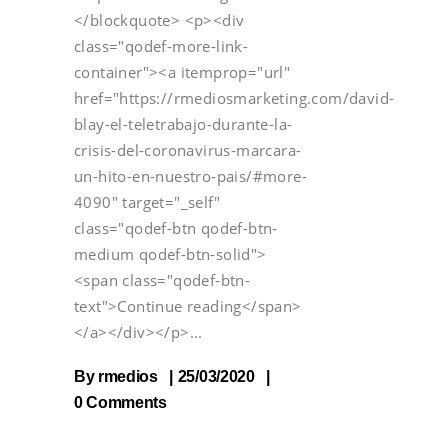
</blockquote> <p><div
class="qodef-more-link-
container"><a itemprop="url"
href="https://rmediosmarketing.com/david-
blay-el-teletrabajo-durante-la-
crisis-del-coronavirus-marcara-
un-hito-en-nuestro-pais/#more-
4090" target="_self"
class="qodef-btn qodef-btn-
medium qodef-btn-solid">
<span class="qodef-btn-
text">Continue reading</span>
</a></div></p>
By
rmedios
25/03/2020
0 Comments