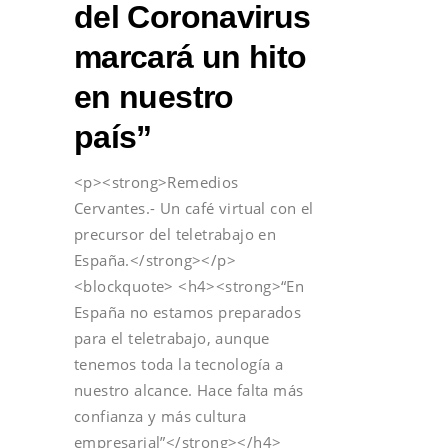
del Coronavirus
marcará un hito
en nuestro
país”
<p><strong>Remedios
Cervantes.- Un café virtual con el
precursor del teletrabajo en
España.</strong></p>
<blockquote> <h4><strong>“En
España no estamos preparados
para el teletrabajo, aunque
tenemos toda la tecnología a
nuestro alcance. Hace falta más
confianza y más cultura
empresarial”</strong></h4>