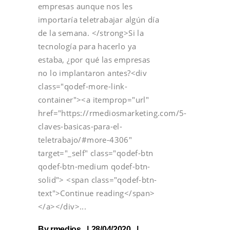
empresas aunque nos les
importaría teletrabajar algún día
de la semana. </strong>Si la
tecnología para hacerlo ya
estaba, ¿por qué las empresas
no lo implantaron antes?<div
class="qodef-more-link-
container"><a itemprop="url"
href="https://rmediosmarketing.com/5-
claves-basicas-para-el-
teletrabajo/#more-4306"
target="_self" class="qodef-btn
qodef-btn-medium qodef-btn-
solid"> <span class="qodef-btn-
text">Continue reading</span>
</a></div>
By
rmedios
28/04/2020