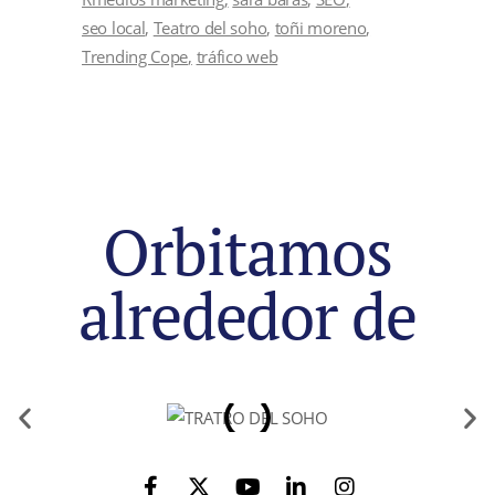
seo local
Teatro del soho
toñi moreno
Trending Cope
tráfico web
Orbitamos
alrededor de