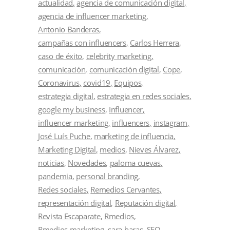
actualidad
agencia de comunicación digital
agencia de influencer marketing
Antonio Banderas
campañas con influencers
Carlos Herrera
caso de éxito
celebrity marketing
comunicación
comunicación digital
Cope
Coronavirus
covid19
Equipos
estrategia digital
estrategia en redes sociales
google my business
Influencer
influencer marketing
influencers
instagram
José Luís Puche
marketing de influencia
Marketing Digital
medios
Nieves Álvarez
noticias
Novedades
paloma cuevas
pandemia
personal branding
Redes sociales
Remedios Cervantes
representación digital
Reputación digital
Revista Escaparate
Rmedios
Rmedios marketing
sara baras
SEO