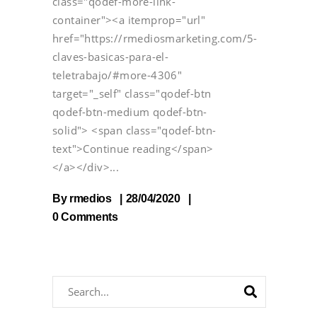
class="qodef-more-link-
container"><a itemprop="url"
href="https://rmediosmarketing.com/5-
claves-basicas-para-el-
teletrabajo/#more-4306"
target="_self" class="qodef-btn
qodef-btn-medium qodef-btn-
solid"> <span class="qodef-btn-
text">Continue reading</span>
</a></div>
By
rmedios
28/04/2020
0 Comments