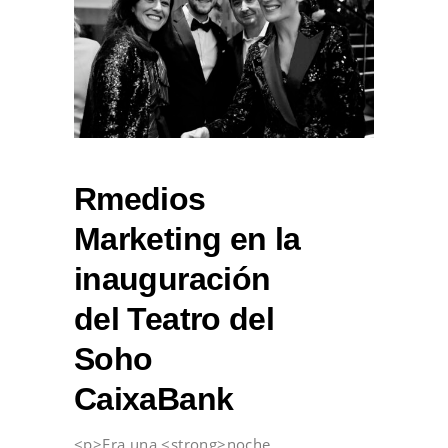
Rmedios
Marketing en la
inauguración
del Teatro del
Soho
CaixaBank
<p>Era una <strong>noche