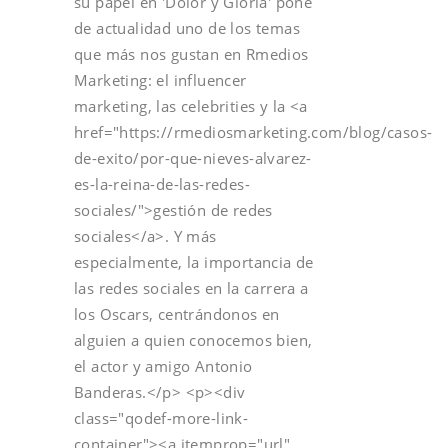
su papel en 'Dolor y Gloria' pone
de actualidad uno de los temas
que más nos gustan en Rmedios
Marketing: el influencer
marketing, las celebrities y la <a
href="https://rmediosmarketing.com/blog/casos-
de-exito/por-que-nieves-alvarez-
es-la-reina-de-las-redes-
sociales/">gestión de redes
sociales</a>. Y más
especialmente, la importancia de
las redes sociales en la carrera a
los Oscars, centrándonos en
alguien a quien conocemos bien,
el actor y amigo Antonio
Banderas.</p> <p><div
class="qodef-more-link-
container"><a itemprop="url"