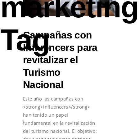
marketing
Tag
Campañas con
Influencers para
revitalizar el
Turismo
Nacional
Este año las campañas con
<strong>influencers</strong>
han tenido un papel
fundamental en la revitalización
del turismo nacional. El objetivo:
dar a conocer ciertos destinos