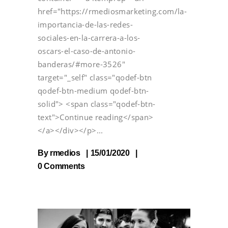
href="https://rmediosmarketing.com/la-
importancia-de-las-redes-
sociales-en-la-carrera-a-los-
oscars-el-caso-de-antonio-
banderas/#more-3526"
target="_self" class="qodef-btn
qodef-btn-medium qodef-btn-
solid"> <span class="qodef-btn-
text">Continue reading</span>
</a></div></p>
By
rmedios
15/01/2020
0 Comments