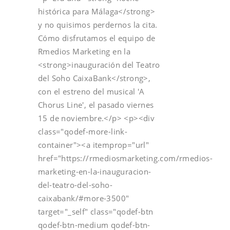
histórica para Málaga</strong>
y no quisimos perdernos la cita.
Cómo disfrutamos el equipo de
Rmedios Marketing en la
<strong>inauguración del Teatro
del Soho CaixaBank</strong>,
con el estreno del musical 'A
Chorus Line', el pasado viernes
15 de noviembre.</p> <p><div
class="qodef-more-link-
container"><a itemprop="url"
href="https://rmediosmarketing.com/rmedios-
marketing-en-la-inauguracion-
del-teatro-del-soho-
caixabank/#more-3500"
target="_self" class="qodef-btn
qodef-btn-medium qodef-btn-