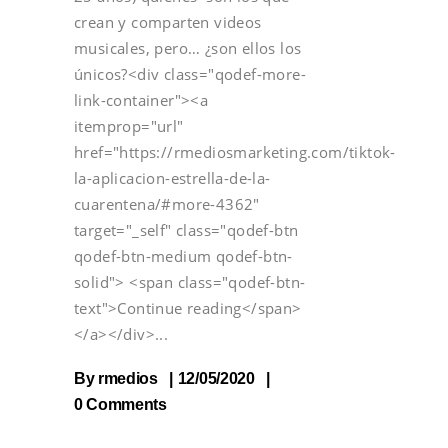
crean y comparten videos
musicales, pero… ¿son ellos los
únicos?<div class="qodef-more-
link-container"><a
itemprop="url"
href="https://rmediosmarketing.com/tiktok-
la-aplicacion-estrella-de-la-
cuarentena/#more-4362"
target="_self" class="qodef-btn
qodef-btn-medium qodef-btn-
solid"> <span class="qodef-btn-
text">Continue reading</span>
</a></div>
By
rmedios
12/05/2020
0 Comments