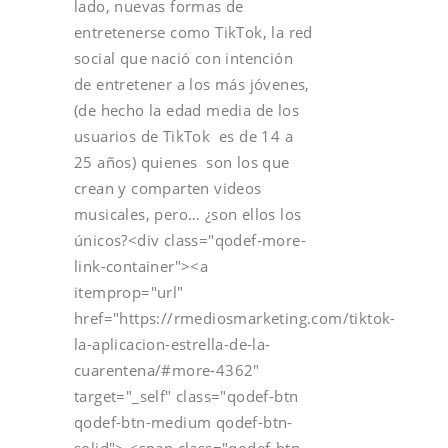
lado, nuevas formas de
entretenerse como TikTok, la red
social que nació con intención
de entretener a los más jóvenes,
(de hecho la edad media de los
usuarios de TikTok es de 14 a
25 años) quienes son los que
crean y comparten videos
musicales, pero… ¿son ellos los
únicos?<div class="qodef-more-
link-container"><a
itemprop="url"
href="https://rmediosmarketing.com/tiktok-
la-aplicacion-estrella-de-la-
cuarentena/#more-4362"
target="_self" class="qodef-btn
qodef-btn-medium qodef-btn-
solid"> <span class="qodef-btn-