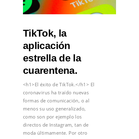
TikTok, la
aplicación
estrella de la
cuarentena.
<h1>El éxito de TikTok.</h1> El
coronavirus ha traído nuevas
formas de comunicación, o al
menos su uso generalizado,
como son por ejemplo los
directos de Instagram, tan de
moda últimamente. Por otro