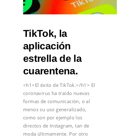
TikTok, la
aplicación
estrella de la
cuarentena.
<h1>El éxito de TikTok.</h1> El
coronavirus ha traído nuevas
formas de comunicación, o al
menos su uso generalizado,
como son por ejemplo los
directos de Instagram, tan de
moda últimamente. Por otro