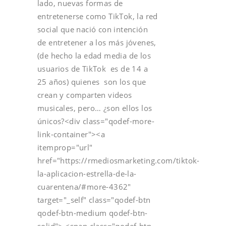
lado, nuevas formas de
entretenerse como TikTok, la red
social que nació con intención
de entretener a los más jóvenes,
(de hecho la edad media de los
usuarios de TikTok es de 14 a
25 años) quienes son los que
crean y comparten videos
musicales, pero… ¿son ellos los
únicos?<div class="qodef-more-
link-container"><a
itemprop="url"
href="https://rmediosmarketing.com/tiktok-
la-aplicacion-estrella-de-la-
cuarentena/#more-4362"
target="_self" class="qodef-btn
qodef-btn-medium qodef-btn-
solid"> <span class="qodef-btn-