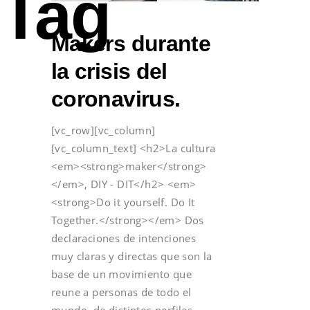
Tag
Makers durante
la crisis del
coronavirus.
[vc_row][vc_column]
[vc_column_text] <h2>La cultura
<em><strong>maker</strong>
</em>, DIY - DIT</h2> <em>
<strong>Do it yourself. Do It
Together.</strong></em> Dos
declaraciones de intenciones
muy claras y directas que son la
base de un movimiento que
reune a personas de todo el
mundo, de distintos perfiles,