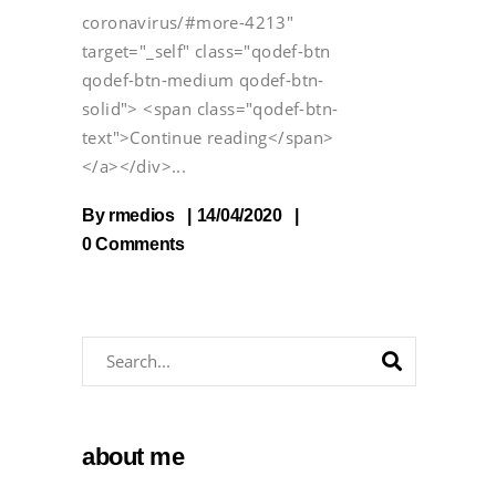
coronavirus/#more-4213"
target="_self" class="qodef-btn
qodef-btn-medium qodef-btn-
solid"> <span class="qodef-btn-
text">Continue reading</span>
</a></div>
By
rmedios
14/04/2020
0 Comments
about me