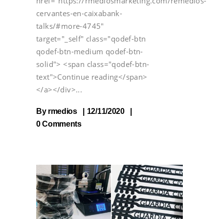
href="https://rmediosmarketing.com/remedios-
cervantes-en-caixabank-
talks/#more-4745"
target="_self" class="qodef-btn
qodef-btn-medium qodef-btn-
solid"> <span class="qodef-btn-
text">Continue reading</span>
</a></div>
By
rmedios
12/11/2020
0 Comments