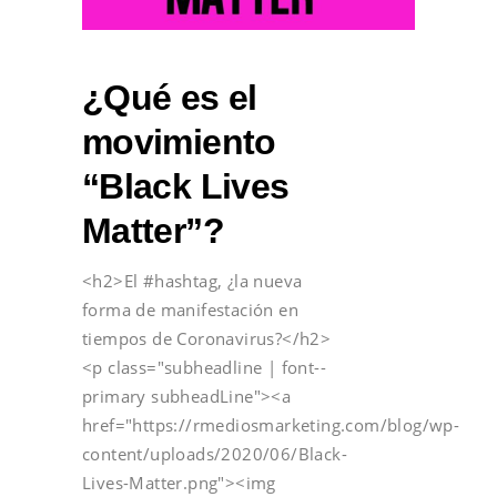
¿Qué es el
movimiento
“Black Lives
Matter”?
<h2>El #hashtag, ¿la nueva
forma de manifestación en
tiempos de Coronavirus?</h2>
<p class="subheadline | font--
primary subheadLine"><a
href="https://rmediosmarketing.com/blog/wp-
content/uploads/2020/06/Black-
Lives-Matter.png"><img