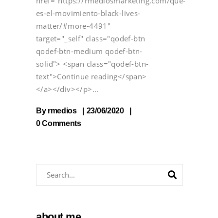
href="https://rmediosmarketing.com/que-
es-el-movimiento-black-lives-
matter/#more-4491"
target="_self" class="qodef-btn
qodef-btn-medium qodef-btn-
solid"> <span class="qodef-btn-
text">Continue reading</span>
</a></div></p>
By
rmedios
23/06/2020
0 Comments
about me