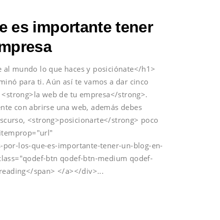
e es importante tener
empresa
 al mundo lo que haces y posiciónate</h1>
minó para ti. Aún así te vamos a dar cinco
n <strong>la web de tu empresa</strong>.
ciente con abrirse una web, además debes
discurso, <strong>posicionarte</strong> poco
 itemprop="url"
-por-los-que-es-importante-tener-un-blog-en-
class="qodef-btn qodef-btn-medium qodef-
 reading</span> </a></div>