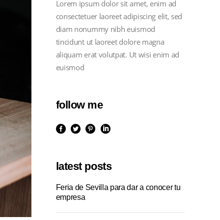
Lorem ipsum dolor sit amet, enim ad
consectetuer laoreet adipiscing elit, sed
diam nonummy nibh euismod
tincidunt ut laoreet dolore magna
aliquam erat volutpat. Ut wisi enim ad
euismod
follow me
latest posts
Feria de Sevilla para dar a conocer tu
empresa