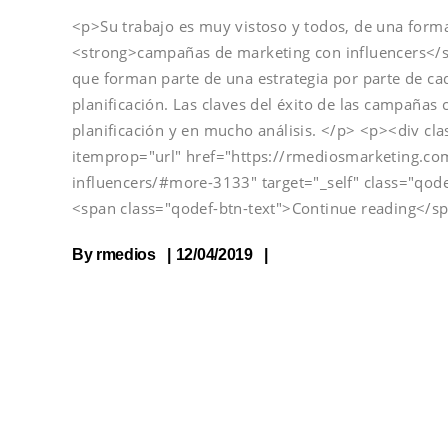
<p>Su trabajo es muy vistoso y todos, de una forma
<strong>campañas de marketing con influencers</st
que forman parte de una estrategia por parte de ca
planificación. Las claves del éxito de las campañas
planificación y en mucho análisis. </p> <p><div cl
itemprop="url" href="https://rmediosmarketing.com
influencers/#more-3133" target="_self" class="qod
<span class="qodef-btn-text">Continue reading</s
By
rmedios
12/04/2019