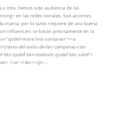
 u otra, hemos sido audiencia de las
rong> en las redes sociales. Son acciones
da marca, por lo tanto requiere de una buena
 con influencers se basan precisamente en la
ass="qodef-more-link-container"><a
/claves-del-exito-de-las-campanas-con-
ef-btn qodef-btn-medium qodef-btn-solid">
pan> </a></div></p>