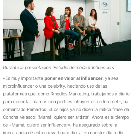
Durante la presentación ‘Estudio de moda & Influencers’
«Es muy importante
poner en valor al influencer
, ya sea
microinfluencer o una celebrity, haciendo uso de las
plataformas que, como Rmedios Marketing, trabajamos a diario
para conectar marcas con perfiles influyentes en Internet», ha
comentado Remedios. «Los hijos ya no dicen la mítica frase de
Concha Velasco: ‘Mamá, quiero ser artista’. Ahora es el tiempo
de «Mamá, quiero ser influencer», ha asegurado sobre la
importancia de esta nueva figura digital en nuestro día a día.