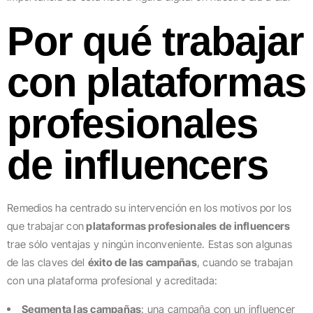
Por qué trabajar
con plataformas
profesionales
de influencers
Remedios ha centrado su intervención en los motivos por los
que trabajar con
plataformas profesionales de influencers
trae sólo ventajas y ningún inconveniente. Estas son algunas
de las claves del
éxito de las campañas
, cuando se trabajan
con una plataforma profesional y acreditada:
Segmenta las campañas
: una campaña con un influencer