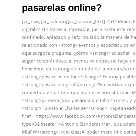
pasarelas online?
[vc_row][vc_column][vc_column_text] <h1>Miami Fa
digital</h1> Parecía imposible, pero hasta este reto
confinado, aplazado y reformulado la manera de hac
relacionado con <strong>eventos y espectáculos en 
aquí surge la pregunta: ¿cómo <strong>rediseñar l
seguir celebrándose, al menos mientras no haya u
Pensemos en <strong>el mundo de la moda</strong
<strong>pasarelas online</strong>? Es muy posible 
<strong>pasarela digital</strong>?No existían exper
convertido en un reto que era necesario abordar. M
<strong>primera gran pasarela digital</strong>, y y
<strong>100-Hour Challenge</strong>, capitaneado 
href="https://www.facebook.com/AntonioBander
type=3&theater">Antonio Banderas</a>, que ademá
MiaFW</strong>.<div class="qodef-more-link-conta