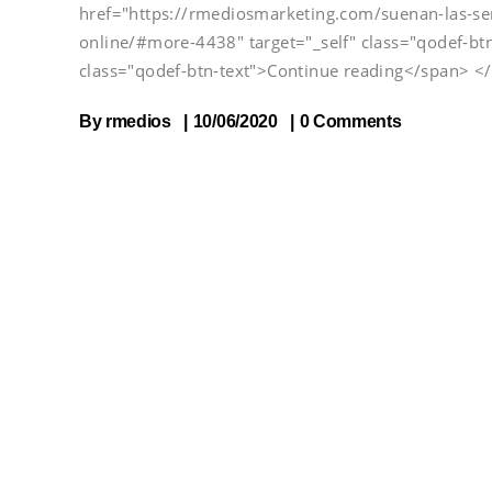
href="https://rmediosmarketing.com/suenan-las-s
online/#more-4438" target="_self" class="qodef-b
class="qodef-btn-text">Continue reading</span> <
By
rmedios
10/06/2020
0 Comments