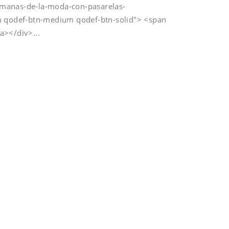
emanas-de-la-moda-con-pasarelas-
tn qodef-btn-medium qodef-btn-solid"> <span
/a></div>