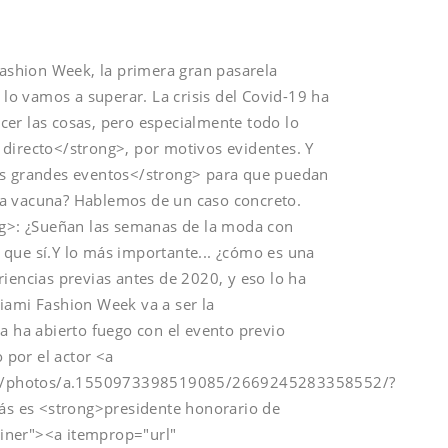
shion Week, la primera gran pasarela
 lo vamos a superar. La crisis del Covid-19 ha
er las cosas, pero especialmente todo lo
directo</strong>, por motivos evidentes. Y
os grandes eventos</strong> para que puedan
na vacuna? Hablemos de un caso concreto.
>: ¿Sueñan las semanas de la moda con
que sí.Y lo más importante... ¿cómo es una
iencias previas antes de 2020, y eso lo ha
iami Fashion Week va a ser la
a ha abierto fuego con el evento previo
por el actor <a
as/photos/a.1550973398519085/2669245283358552/?
s es <strong>presidente honorario de
iner"><a itemprop="url"