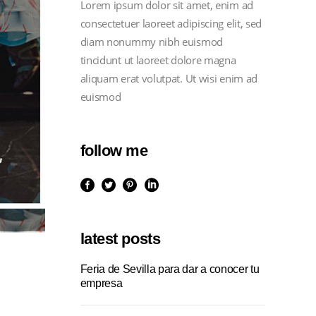
Lorem ipsum dolor sit amet, enim ad
consectetuer laoreet adipiscing elit, sed
diam nonummy nibh euismod
tincidunt ut laoreet dolore magna
aliquam erat volutpat. Ut wisi enim ad
euismod
follow me
latest posts
Feria de Sevilla para dar a conocer tu
empresa