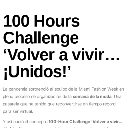
100 Hours
Challenge
‘Volver a vivir…
¡Unidos!’
La pandemia sorprendió al equipo de la Miami Fashion Week en
pleno proceso de organización de la
semana de la moda
. Una
pasarela que ha tenido que reconvertirse en tiempo récord
para ser virtual.
Y así nació el concepto
100-Hour Challenge ‘Volver a vivir…