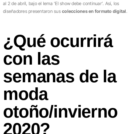
al 2 de abril, bajo el lema ‘El show debe continuar’. Así, los
diseñadores presentaron sus
colecciones en formato digital
.
¿Qué ocurrirá
con las
semanas de la
moda
otoño/invierno
2020?