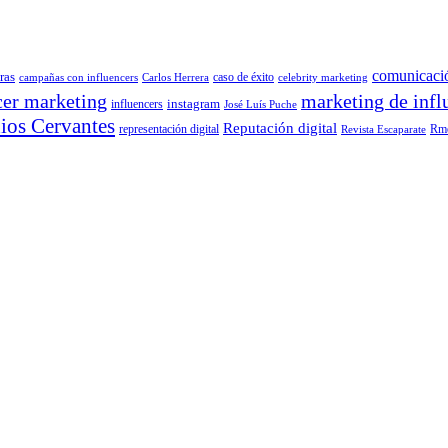
comunicaci
ras
caso de éxito
campañas con influencers
Carlos Herrera
celebrity marketing
cer marketing
marketing de infl
instagram
influencers
José Luís Puche
os Cervantes
Reputación digital
representación digital
Rme
Revista Escaparate