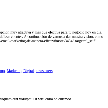
ción muy atractiva y más que efectiva para tu negocio hoy en día.
delizar clientes. A continuación de vamos a dar nuestra visión, como
-email-marketing-de-manera-eficaz/#more-3434" target="_self"
imp
,
Marketing Digital
,
newsletters
aliquam erat volutpat. Ut wisi enim ad euismod