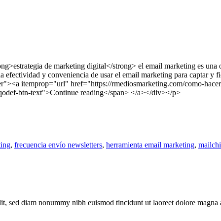
strategia de marketing digital</strong> el email marketing es una op
a efectividad y conveniencia de usar el email marketing para captar y fi
er"><a itemprop="url" href="https://rmediosmarketing.com/como-hacer
"qodef-btn-text">Continue reading</span> </a></div></p>
ting
,
frecuencia envío newsletters
,
herramienta email marketing
,
mailch
elit, sed diam nonummy nibh euismod tincidunt ut laoreet dolore magna 