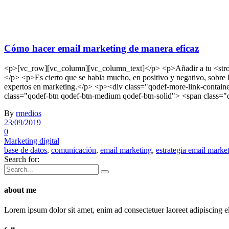
Cómo hacer email marketing de manera eficaz
<p>[vc_row][vc_column][vc_column_text]</p> <p>Añadir a tu <strong>e
</p> <p>Es cierto que se habla mucho, en positivo y negativo, sobre l
expertos en marketing.</p> <p><div class="qodef-more-link-contain
class="qodef-btn qodef-btn-medium qodef-btn-solid"> <span class=
By
rmedios
23/09/2019
0
Marketing digital
base de datos
,
comunicación
,
email marketing
,
estrategia email marke
Search for:
about me
Lorem ipsum dolor sit amet, enim ad consectetuer laoreet adipiscing 