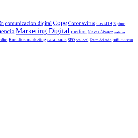
Cope
comunicación digital
Coronavirus
ón
covid19
Equipos
Marketing Digital
uencia
medios
Nieves Álvarez
noticias
Rmedios marketing
sara baras
toñi moreno
dios
SEO
seo local
Teatro del soho