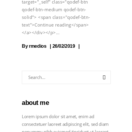
target="_self" class="qodef-btn
qodef-btn-medium qodef-btn-
solid"> <span class="qodef-btn-
text">Continue reading</span>
</a></div></p>
By
rmedios
26/02/2019
about me
Lorem ipsum dolor sit amet, enim ad
consectetuer laoreet adipiscing elit, sed diam
nonummy nibh euismod tincidunt ut laoreet