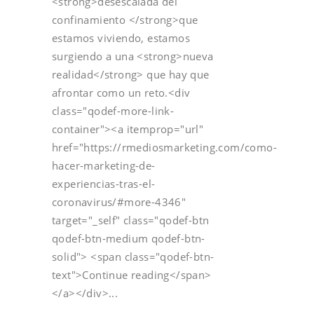
<strong>desescalada del
confinamiento </strong>que
estamos viviendo, estamos
surgiendo a una <strong>nueva
realidad</strong> que hay que
afrontar como un reto.<div
class="qodef-more-link-
container"><a itemprop="url"
href="https://rmediosmarketing.com/como-
hacer-marketing-de-
experiencias-tras-el-
coronavirus/#more-4346"
target="_self" class="qodef-btn
qodef-btn-medium qodef-btn-
solid"> <span class="qodef-btn-
text">Continue reading</span>
</a></div>