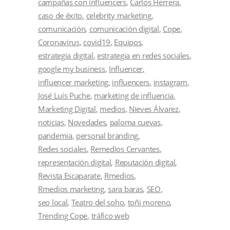
campañas con influencers
Carlos Herrera
caso de éxito
celebrity marketing
comunicación
comunicación digital
Cope
Coronavirus
covid19
Equipos
estrategia digital
estrategia en redes sociales
google my business
Influencer
influencer marketing
influencers
instagram
José Luís Puche
marketing de influencia
Marketing Digital
medios
Nieves Álvarez
noticias
Novedades
paloma cuevas
pandemia
personal branding
Redes sociales
Remedios Cervantes
representación digital
Reputación digital
Revista Escaparate
Rmedios
Rmedios marketing
sara baras
SEO
seo local
Teatro del soho
toñi moreno
Trending Cope
tráfico web