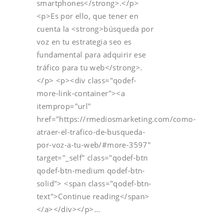
smartphones</strong>.</p>
<p>Es por ello, que tener en
cuenta la <strong>búsqueda por
voz en tu estrategia seo es
fundamental para adquirir ese
tráfico para tu web</strong>.
</p> <p><div class="qodef-
more-link-container"><a
itemprop="url"
href="https://rmediosmarketing.com/como-
atraer-el-trafico-de-busqueda-
por-voz-a-tu-web/#more-3597"
target="_self" class="qodef-btn
qodef-btn-medium qodef-btn-
solid"> <span class="qodef-btn-
text">Continue reading</span>
</a></div></p>