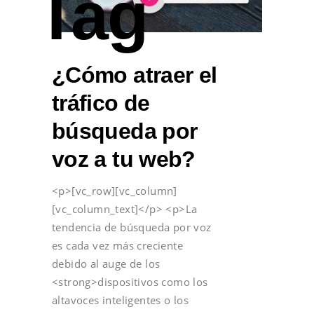
Tag
¿Cómo atraer el
tráfico de
búsqueda por
voz a tu web?
<p>[vc_row][vc_column]
[vc_column_text]</p> <p>La
tendencia de búsqueda por voz
es cada vez más creciente
debido al auge de los
<strong>dispositivos como los
altavoces inteligentes o los