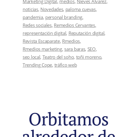
Marketing Digital
medios
Nieves Álvarez
noticias
Novedades
paloma cuevas
pandemia
personal branding
Redes sociales
Remedios Cervantes
representación digital
Reputación digital
Revista Escaparate
Rmedios
Rmedios marketing
sara baras
SEO
seo local
Teatro del soho
toñi moreno
Trending Cope
tráfico web
Orbitamos
alrededor de