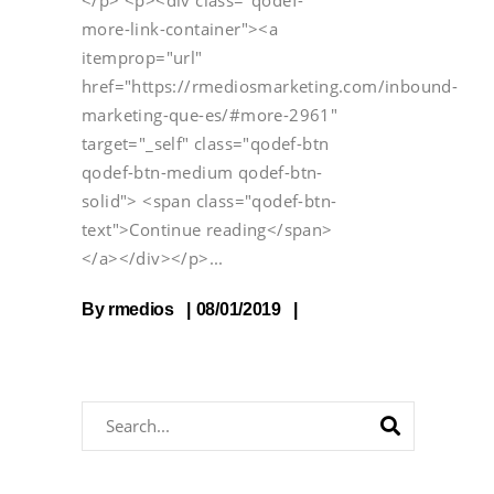
more-link-container"><a
itemprop="url"
href="https://rmediosmarketing.com/inbound-
marketing-que-es/#more-2961"
target="_self" class="qodef-btn
qodef-btn-medium qodef-btn-
solid"> <span class="qodef-btn-
text">Continue reading</span>
</a></div></p>
By
rmedios
08/01/2019