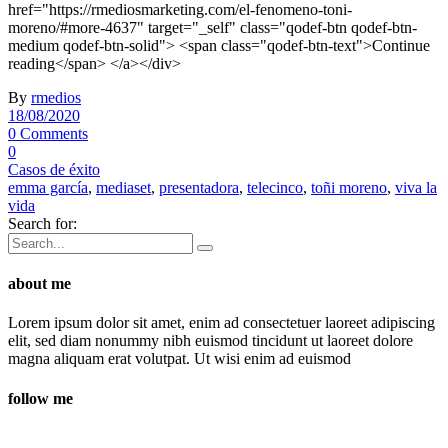
href="https://rmediosmarketing.com/el-fenomeno-toni-
moreno/#more-4637" target="_self" class="qodef-btn qodef-btn-
medium qodef-btn-solid"> <span class="qodef-btn-text">Continue
reading</span> </a></div>
By
rmedios
18/08/2020
0 Comments
0
Casos de éxito
emma garcía
,
mediaset
,
presentadora
,
telecinco
,
toñi moreno
,
viva la
vida
Search for:
about me
Lorem ipsum dolor sit amet, enim ad consectetuer laoreet adipiscing
elit, sed diam nonummy nibh euismod tincidunt ut laoreet dolore
magna aliquam erat volutpat. Ut wisi enim ad euismod
follow me