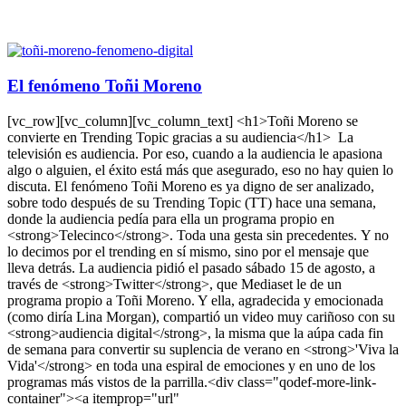
El fenómeno Toñi Moreno
[vc_row][vc_column][vc_column_text] <h1>Toñi Moreno se
convierte en Trending Topic gracias a su audiencia</h1> La
televisión es audiencia. Por eso, cuando a la audiencia le apasiona
algo o alguien, el éxito está más que asegurado, eso no hay quien lo
discuta. El fenómeno Toñi Moreno es ya digno de ser analizado,
sobre todo después de su Trending Topic (TT) hace una semana,
donde la audiencia pedía para ella un programa propio en
<strong>Telecinco</strong>. Toda una gesta sin precedentes. Y no
lo decimos por el trending en sí mismo, sino por el mensaje que
lleva detrás. La audiencia pidió el pasado sábado 15 de agosto, a
través de <strong>Twitter</strong>, que Mediaset le de un
programa propio a Toñi Moreno. Y ella, agradecida y emocionada
(como diría Lina Morgan), compartió un video muy cariñoso con su
<strong>audiencia digital</strong>, la misma que la aúpa cada fin
de semana para convertir su suplencia de verano en <strong>'Viva la
Vida'</strong> en toda una espiral de emociones y en uno de los
programas más vistos de la parrilla.<div class="qodef-more-link-
container"><a itemprop="url"