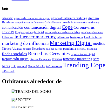
tags
Antonio
actualidad
agencia de influencer marketing
agencia de comunicación digital
Banderas
caso de éxito
campañas con influencers
Carlos Herrera
celebrity marketing
Cope
comunicación digital
Coronavirus
comunicación
covid19
estrategia en redes sociales
Equipos
estrategia digital
google my business
influencer marketing
instagram
Influencer
influencers
José Luís Puche
Marketing Digital
marketing de influencia
medios
Nieves Álvarez
pandemia
Novedades
noticias
paloma cuevas
personal branding
Remedios Cervantes
Redes sociales
representación digital
Reputación digital
Rmedios marketing
sara
Rmedios
Revista Escaparate
Trending Cope
baras
toñi moreno
SEO
seo local
Teatro del soho
tráfico web
Orbitamos alrededor de