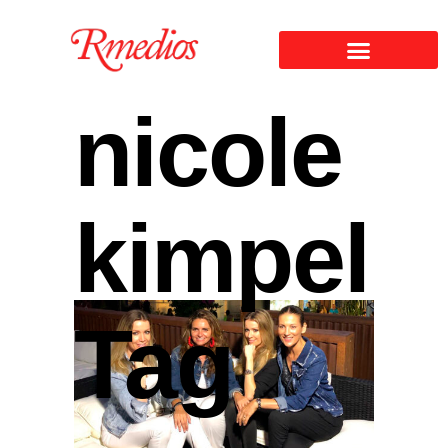
nicole
kimpel
Tag