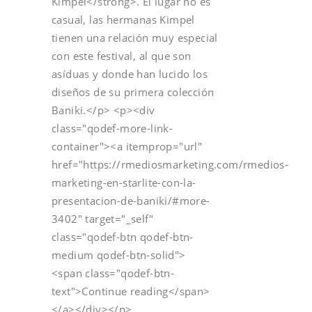
Kimpel</strong>. El lugar no es
casual, las hermanas Kimpel
tienen una relación muy especial
con este festival, al que son
asíduas y donde han lucido los
diseños de su primera colección
Baniki.</p> <p><div
class="qodef-more-link-
container"><a itemprop="url"
href="https://rmediosmarketing.com/rmedios-
marketing-en-starlite-con-la-
presentacion-de-baniki/#more-
3402" target="_self"
class="qodef-btn qodef-btn-
medium qodef-btn-solid">
<span class="qodef-btn-
text">Continue reading</span>
</a></div></p>