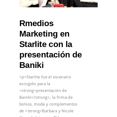
Rmedios
Marketing en
Starlite con la
presentación de
Baniki
<p>Starlite fue el escenario
escogido para la
<strong>presentación de
Baniki</strong>, la firma de
bolsos, moda y complementos
de <strong>Barbara y Nicole