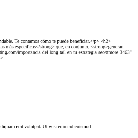
ndable. Te contamos cómo te puede beneficiar.</p> <h2>
as más específicas</strong> que, en conjunto, <strong>generan
ng.com/importancia-del-long-tail-en-tu-estrategia-seo/#more-3463"
p>
aliquam erat volutpat. Ut wisi enim ad euismod