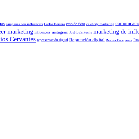
comunicaci
ras
caso de éxito
campañas con influencers
Carlos Herrera
celebrity marketing
cer marketing
marketing de infl
instagram
influencers
José Luís Puche
os Cervantes
Reputación digital
representación digital
Rme
Revista Escaparate