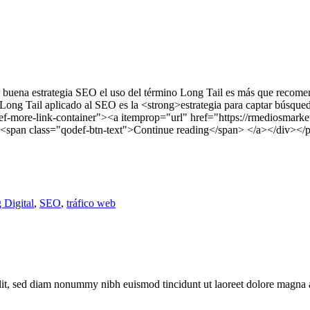
uena estrategia SEO el uso del término Long Tail es más que recome
g Tail aplicado al SEO es la <strong>estrategia para captar búsqued
-more-link-container"><a itemprop="url" href="https://rmediosmarketi
> <span class="qodef-btn-text">Continue reading</span> </a></div></
 Digital
,
SEO
,
tráfico web
elit, sed diam nonummy nibh euismod tincidunt ut laoreet dolore magna 