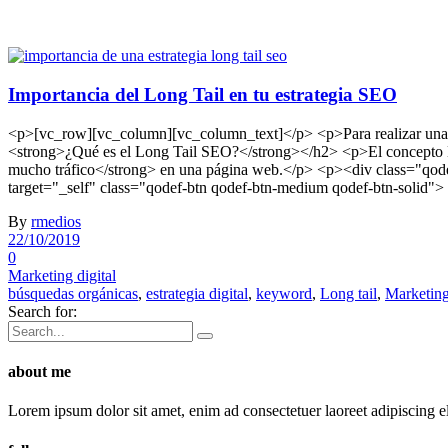
Importancia del Long Tail en tu estrategia SEO
<p>[vc_row][vc_column][vc_column_text]</p> <p>Para realizar una b
<strong>¿Qué es el Long Tail SEO?</strong></h2> <p>El concepto Lon
mucho tráfico</strong> en una página web.</p> <p><div class="qodef
target="_self" class="qodef-btn qodef-btn-medium qodef-btn-solid"
By
rmedios
22/10/2019
0
Marketing digital
búsquedas orgánicas
,
estrategia digital
,
keyword
,
Long tail
,
Marketing
Search for:
about me
Lorem ipsum dolor sit amet, enim ad consectetuer laoreet adipiscing 