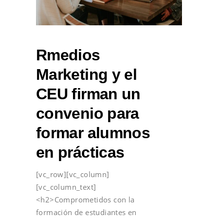
Rmedios
Marketing y el
CEU firman un
convenio para
formar alumnos
en prácticas
[vc_row][vc_column]
[vc_column_text]
<h2>Comprometidos con la
formación de estudiantes en