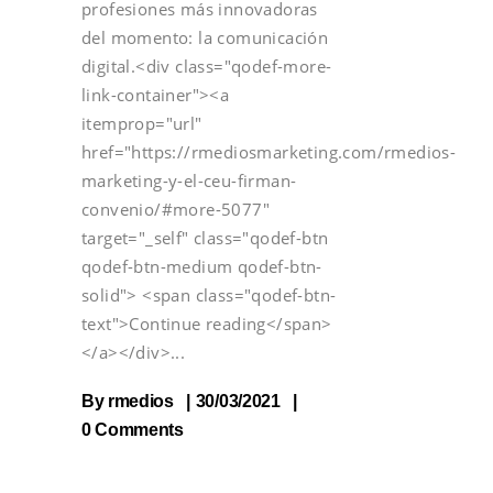
profesiones más innovadoras
del momento: la comunicación
digital.<div class="qodef-more-
link-container"><a
itemprop="url"
href="https://rmediosmarketing.com/rmedios-
marketing-y-el-ceu-firman-
convenio/#more-5077"
target="_self" class="qodef-btn
qodef-btn-medium qodef-btn-
solid"> <span class="qodef-btn-
text">Continue reading</span>
</a></div>
By
rmedios
30/03/2021
0 Comments