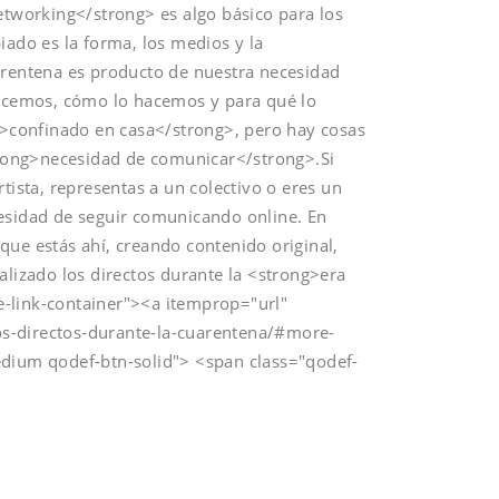
etworking</strong> es algo básico para los
iado es la forma, los medios y la
arentena es producto de nuestra necesidad
cemos, cómo lo hacemos y para qué lo
confinado en casa</strong>, pero hay cosas
strong>necesidad de comunicar</strong>.Si
tista, representas a un colectivo o eres un
cesidad de seguir comunicando online. En
o que estás ahí, creando contenido original,
alizado los directos durante la <strong>era
-link-container"><a itemprop="url"
s-directos-durante-la-cuarentena/#more-
edium qodef-btn-solid"> <span class="qodef-