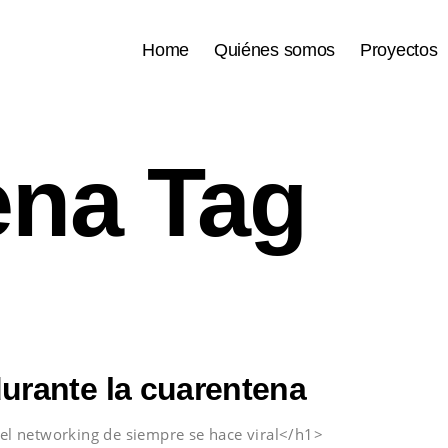
Home
Quiénes somos
Proyectos
ena Tag
durante la cuarentena
l networking de siempre se hace viral</h1>