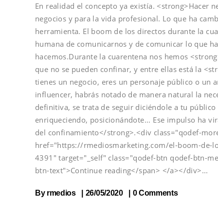
En realidad el concepto ya existía. <strong>Hacer n
negocios y para la vida profesional. Lo que ha camb
herramienta. El boom de los directos durante la cu
humana de comunicarnos y de comunicar lo que ha
hacemos.Durante la cuarentena nos hemos <strong>
que no se pueden confinar, y entre ellas está la <
tienes un negocio, eres un personaje público o un ar
influencer, habrás notado de manera natural la ne
definitiva, se trata de seguir diciéndole a tu públic
enriqueciendo, posicionándote... Ese impulso ha vir
del confinamiento</strong>.<div class="qodef-more
href="https://rmediosmarketing.com/el-boom-de-lo
4391" target="_self" class="qodef-btn qodef-btn-m
btn-text">Continue reading</span> </a></div>
By
rmedios
26/05/2020
0 Comments