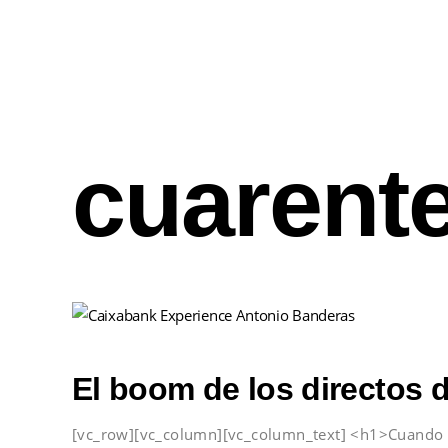
cuarent
El boom de los directos 
[vc_row][vc_column][vc_column_text] <h1>Cuando e