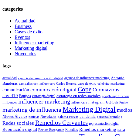
categories
Actualidad
Business
Casos de éxito
Eventos
Influencer marketing
Marketing digital
Novedades
tags
Antonio
actualidad
agencia de influencer marketing
agencia de comunicación digital
Banderas
caso de éxito
campañas con influencers
Carlos Herrera
celebrity marketing
Cope
comunicación digital
Coronavirus
comunicación
covid19
estrategia en redes sociales
Equipos
estrategia digital
google my business
influencer marketing
instagram
Influencer
influencers
José Luís Puche
Marketing Digital
marketing de influencia
medios
Nieves Álvarez
pandemia
Novedades
noticias
paloma cuevas
personal branding
Remedios Cervantes
Redes sociales
representación digital
Reputación digital
Rmedios marketing
sara
Rmedios
Revista Escaparate