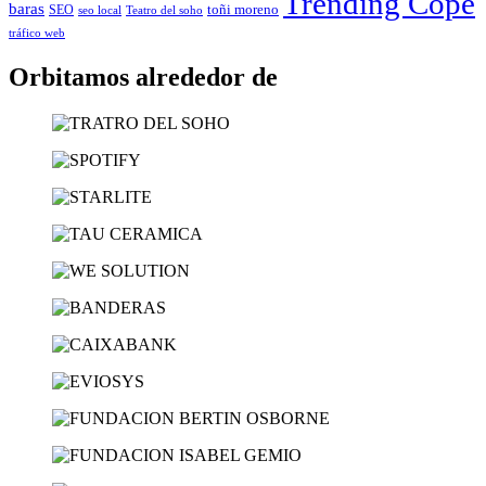
Trending Cope
baras
toñi moreno
SEO
seo local
Teatro del soho
tráfico web
Orbitamos alrededor de