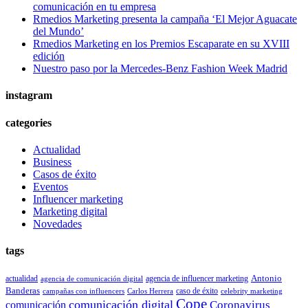
comunicación en tu empresa
Rmedios Marketing presenta la campaña ‘El Mejor Aguacate
del Mundo’
Rmedios Marketing en los Premios Escaparate en su XVIII
edición
Nuestro paso por la Mercedes-Benz Fashion Week Madrid
instagram
categories
Actualidad
Business
Casos de éxito
Eventos
Influencer marketing
Marketing digital
Novedades
tags
Antonio
actualidad
agencia de influencer marketing
agencia de comunicación digital
Banderas
caso de éxito
campañas con influencers
Carlos Herrera
celebrity marketing
Cope
comunicación digital
Coronavirus
comunicación