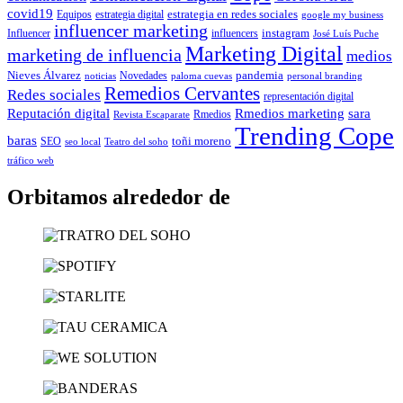
covid19
estrategia en redes sociales
Equipos
estrategia digital
google my business
influencer marketing
instagram
Influencer
influencers
José Luís Puche
Marketing Digital
marketing de influencia
medios
Nieves Álvarez
pandemia
Novedades
noticias
paloma cuevas
personal branding
Remedios Cervantes
Redes sociales
representación digital
Reputación digital
Rmedios marketing
sara
Rmedios
Revista Escaparate
Trending Cope
baras
toñi moreno
SEO
seo local
Teatro del soho
tráfico web
Orbitamos alrededor de