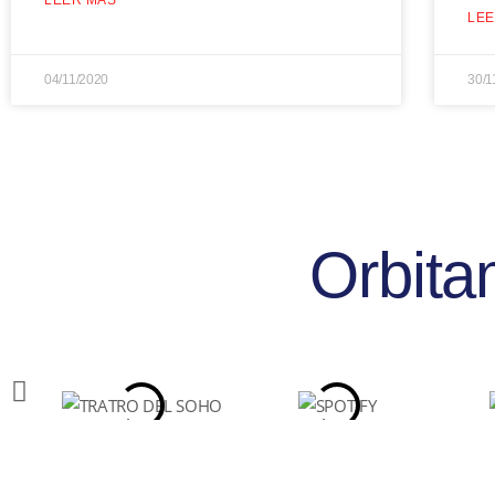
LEER MÁS
LEE
04/11/2020
30/1
Orbita