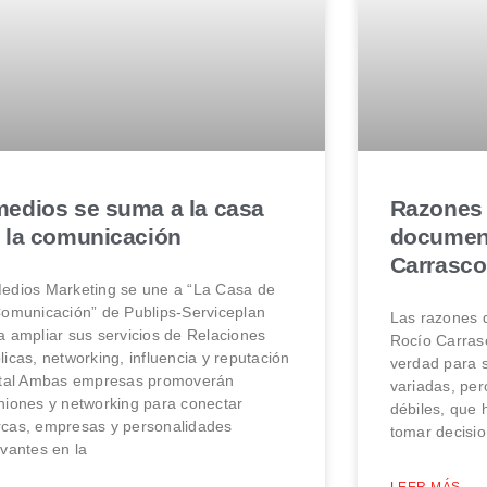
edios se suma a la casa
Razones 
 la comunicación
document
Carrasco
edios Marketing se une a “La Casa de
Comunicación” de Publips-Serviceplan
Las razones 
a ampliar sus servicios de Relaciones
Rocío Carrasc
licas, networking, influencia y reputación
verdad para 
ital Ambas empresas promoverán
variadas, per
niones y networking para conectar
débiles, que 
cas, empresas y personalidades
tomar decisi
evantes en la