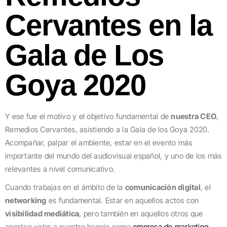
Cervantes en la
Gala de Los
Goya 2020
Y ese fue el motivo y el objetivo fundamental de
nuestra CEO
,
Remedios Cervantes, asistiendo a la Gala de los Goya 2020.
Acompañar, palpar el ambiente, estar en el evento más
importante del mundo del audiovisual español, y uno de los más
relevantes a nivel comunicativo.
Cuando trabajas en el ámbito de la
comunicación digital
, el
networking
es fundamental. Estar en aquellos actos con
visibilidad mediática
, pero también en aquellos otros que
aportan valor a nuestro bagaje como
empresa de marketing