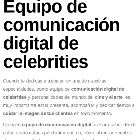
Equipo de
comunicación
digital de
celebrities
Cuando te dedicas a trabajar, en una de nuestras
especialidades, como equipo de
comunicación digital de
celebrities
y personalidades del mundo del
cine y el arte
, es
muy importante estar presente, acompañar y dedicar tiempo a
cuidar la imagen de tus clientes
en todo momento.
Un buen
equipo de comunicación digital
asesora sobre dónde
estar, cómo estar, qué decir y qué no, cómo afrontar eventos