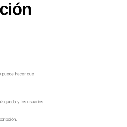
ción
to puede hacer que
búsqueda y los usuarios
cripción.