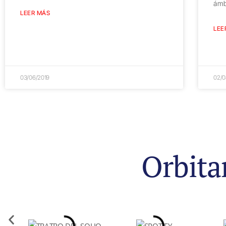
ámb
LEER MÁS
LEE
03/06/2019
02/0
Orbita