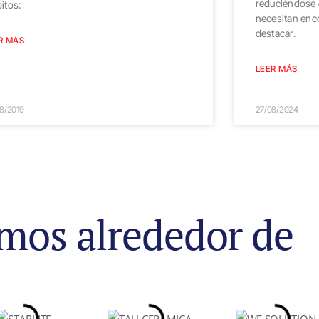
reduciéndose 
itos:
necesitan enc
destacar.
R MÁS
LEER MÁS
8/2019
27/08/2024
mos alrededor de